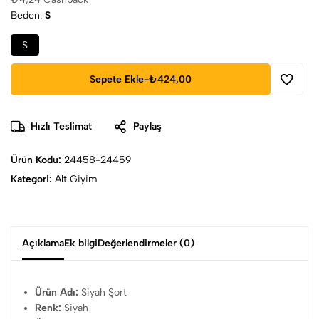
Beden
S
S
Sepete Ekle
-
₺424,00
Hızlı Teslimat
Paylaş
Ürün Kodu:
24458-24459
Kategori:
Alt Giyim
Açıklama
Ek bilgi
Değerlendirmeler (0)
Ürün Adı:
Siyah Şort
Renk:
Siyah