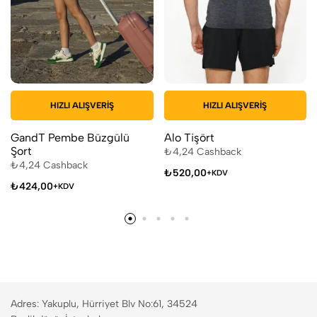
HIZLI ALIŞVERIŞ
HIZLI ALIŞVERIŞ
GandT Pembe Büzgülü
Alo Tişört
Şort
₺
4,24
Cashback
₺
4,24
Cashback
₺
520,00
+KDV
₺
424,00
+KDV
Adres: Yakuplu, Hürriyet Blv No:61, 34524