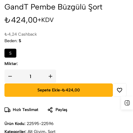
GandT Pembe Büzgülü Şort
₺
424,00
+KDV
₺
4,24
Cashback
Beden
S
S
Miktar:
Sepete Ekle
-
₺424,00
Hızlı Teslimat
Paylaş
Ürün Kodu:
22595-22596
Kategoriler:
Alt Giyim
,
Şort