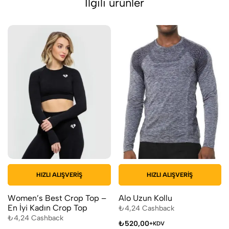
İlgili ürünler
HIZLI ALIŞVERIŞ
HIZLI ALIŞVERIŞ
Women’s Best Crop Top –
Alo Uzun Kollu
En İyi Kadın Crop Top
₺
4,24
Cashback
₺
4,24
Cashback
₺
520,00
+KDV