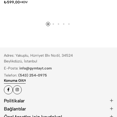
₺
599,00
+KDV
Adres: Yakuplu, Hürriyet Blv No:61, 34524
Beylikdüzü, İstanbul
E-Posta:
info@gymtayt.com
Telefon:
(543) 254-0975
Konuma Git
Politikalar
Bağlantılar
Özel fırsatlar için kaydolun!