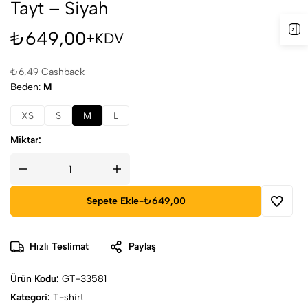
Tayt – Siyah
₺
649,00
+KDV
₺
6,49
Cashback
Beden
M
XS
S
M
L
Miktar:
Sepete Ekle
-
₺649,00
Hızlı Teslimat
Paylaş
Ürün Kodu:
GT-33581
Kategori:
T-shirt