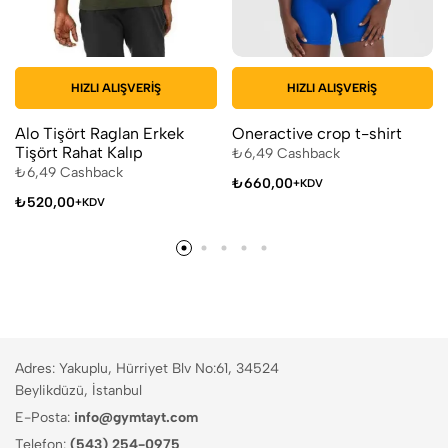
HIZLI ALIŞVERIŞ
HIZLI ALIŞVERIŞ
Alo Tişört Raglan Erkek
Oneractive crop t-shirt
Tişört Rahat Kalıp
₺
6,49
Cashback
₺
6,49
Cashback
₺
660,00
+KDV
₺
520,00
+KDV
Adres: Yakuplu, Hürriyet Blv No:61, 34524
Beylikdüzü, İstanbul
E-Posta:
info@gymtayt.com
Telefon:
(543) 254-0975