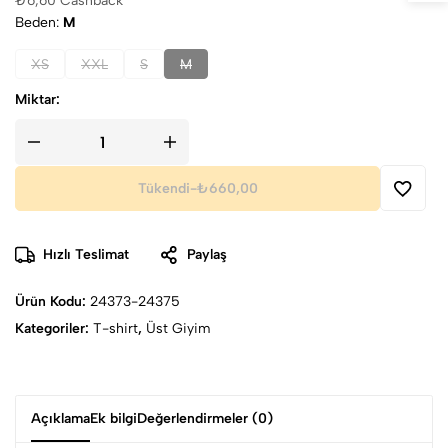
₺
6,60
Cashback
Beden
M
XS
XXL
S
M
Miktar:
Tükendi
-
₺660,00
Hızlı Teslimat
Paylaş
Ürün Kodu:
24373-24375
Kategoriler:
T-shirt
,
Üst Giyim
Açıklama
Ek bilgi
Değerlendirmeler (0)