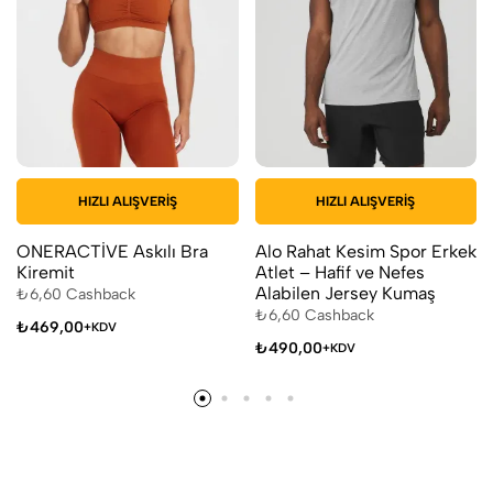
HIZLI ALIŞVERIŞ
HIZLI ALIŞVERIŞ
ONERACTİVE Askılı Bra
Alo Rahat Kesim Spor Erkek
Kiremit
Atlet – Hafif ve Nefes
Alabilen Jersey Kumaş
₺
6,60
Cashback
₺
6,60
Cashback
₺
469,00
+KDV
₺
490,00
+KDV