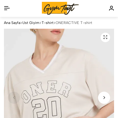
Ana Sayfa
Üst Giyim
T-shirt
ONERACTİVE T-shirt