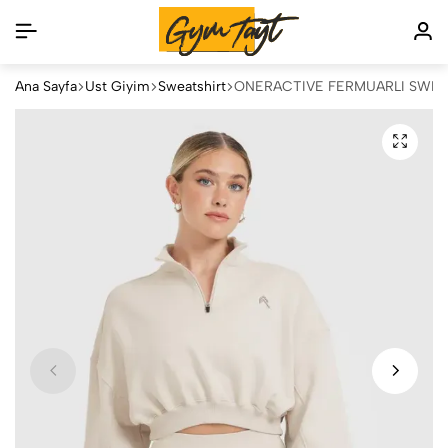
Ana Sayfa
Üst Giyim
Sweatshirt
ONERACTİVE FERMUARLI SWEA