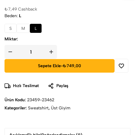
₺
7,49
Cashback
Beden
L
S
M
L
Miktar:
Sepete Ekle
-
₺749,00
Hızlı Teslimat
Paylaş
Ürün Kodu:
23459-23462
Kategoriler:
Sweatshirt
,
Üst Giyim