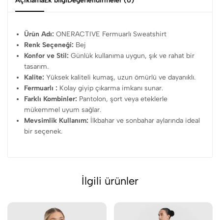
Açıklama
Ek bilgi
Değerlendirmeler (0)
Ürün Adı:
ONERACTIVE Fermuarlı Sweatshirt
Renk Seçeneği:
Bej
Konfor ve Stil:
Günlük kullanıma uygun, şık ve rahat bir
tasarım.
Kalite:
Yüksek kaliteli kumaş, uzun ömürlü ve dayanıklı.
Fermuarlı :
Kolay giyip çıkarma imkanı sunar.
Farklı Kombinler:
Pantolon, şort veya eteklerle
mükemmel uyum sağlar.
Mevsimlik Kullanım:
İlkbahar ve sonbahar aylarında ideal
bir seçenek.
İlgili ürünler