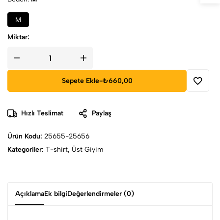
M
Miktar:
Sepete Ekle
-
₺660,00
Hızlı Teslimat
Paylaş
Ürün Kodu:
25655-25656
Kategoriler:
T-shirt
,
Üst Giyim
Açıklama
Ek bilgi
Değerlendirmeler (0)