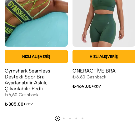
HIZLI ALIŞVERIŞ
HIZLI ALIŞVERIŞ
Gymshark Seamless
ONERACTİVE BRA
Destekli Spor Bra –
₺
6,60
Cashback
Ayarlanabilir Askılı,
₺
469,00
+KDV
Çıkarılabilir Pedli
₺
6,60
Cashback
₺
385,00
+KDV