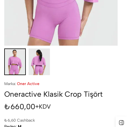
Marka:
Oner Active
Oneractive Klasik Crop Tişört
₺
660,00
+KDV
₺
6,60
Cashback
Beden
M