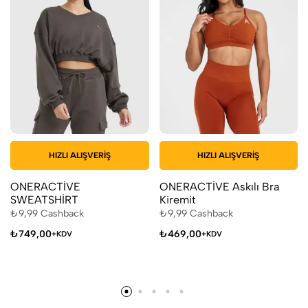
HIZLI ALIŞVERIŞ
HIZLI ALIŞVERIŞ
ONERACTİVE
ONERACTİVE Askılı Bra
SWEATSHİRT
Kiremit
₺
9,99
Cashback
₺
9,99
Cashback
₺
749,00
₺
469,00
+KDV
+KDV