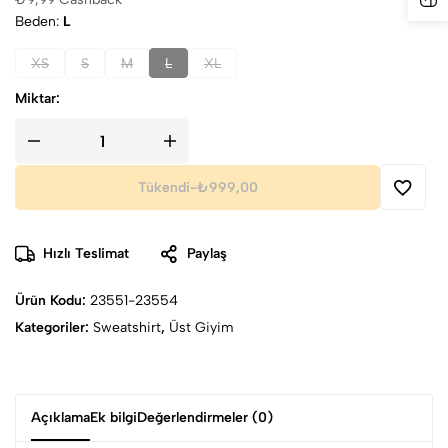
Beden
L
XS
S
M
L
XL
Miktar:
Tükendi
-
₺999,00
Hızlı Teslimat
Paylaş
Ürün Kodu:
23551-23554
Kategoriler:
Sweatshirt
,
Üst Giyim
Açıklama
Ek bilgi
Değerlendirmeler (0)