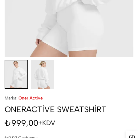
Marka:
Oner Active
ONERACTİVE SWEATSHİRT
₺
999,00
+KDV
₺
9,99
Cashback