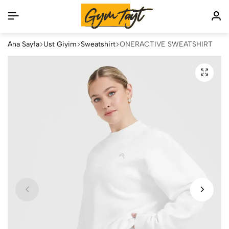
Ana Sayfa
Üst Giyim
Sweatshirt
ONERACTİVE SWEATSHİRT