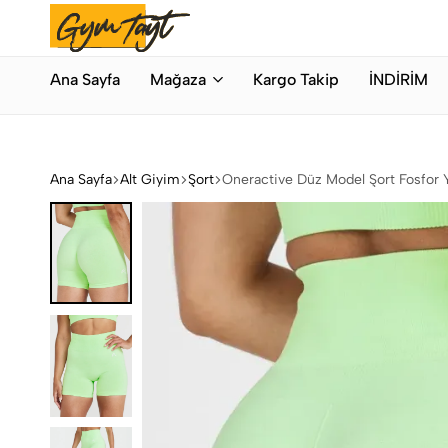
Bahar Modası
Hemen Alışveriş Yap
Gymtayt
İhracat
Ana Sayfa
Mağaza
Kargo Takip
İNDİRİM
Fazlası
Orijinal
Spor
Giyim
Ana Sayfa
Alt Giyim
Şort
Oneractive Düz Model Şort Fosfor Y