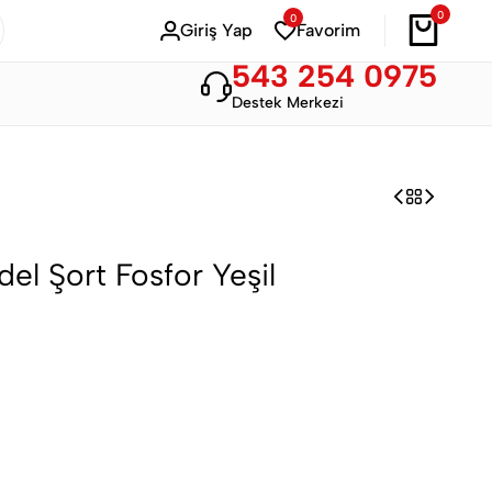
0
0
Bahar Modası
Hemen Alışveriş Yap
Giriş Yap
Favorim
543 254 0975
Destek Merkezi
l Şort Fosfor Yeşil