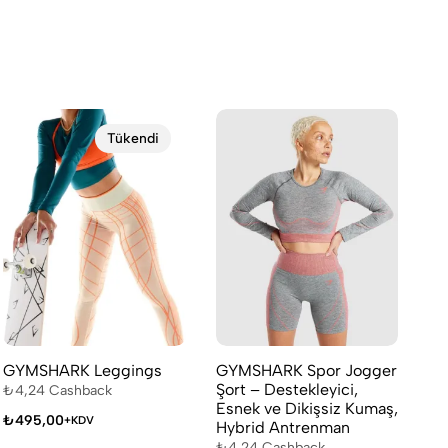
Tükendi
GYMSHARK Leggings
GYMSHARK Spor Jogger
GY
Şort – Destekleyici,
₺
4,24
Cashback
₺
4
Esnek ve Dikişsiz Kumaş,
₺
495,00
₺
3
+KDV
Hybrid Antrenman
₺
4,24
Cashback