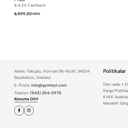
₺
4,24
Cashback
₺
599,00
+KDV
Politikalar
Adres: Yakuplu, Hürriyet Blv No:61, 34524
Beylikdüzü, İstanbul
Geri iade + 
E-Posta:
info@gymtayt.com
Kargo Politika
Telefon:
(543) 254-0975
KVKK Aydınla
Konuma Git
Mesafeli Satı