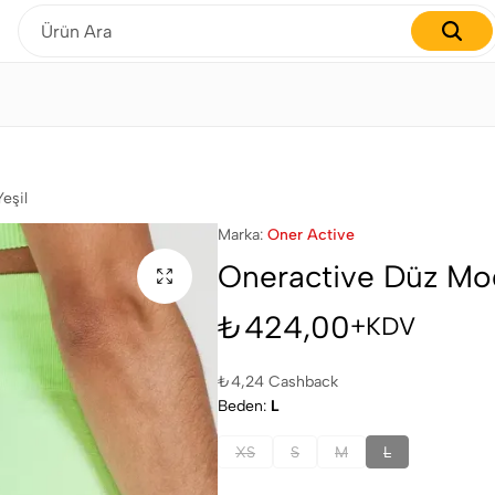
Gardırobunuzu yenilemenin tam zamanı!
eşil
Marka:
Oner Active
Oneractive Düz Mode
₺
424,00
+KDV
₺
4,24
Cashback
Beden
L
XS
S
M
L