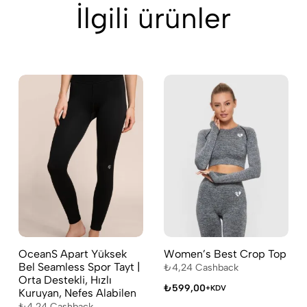
İlgili ürünler
OceanS Apart Yüksek
Women’s Best Crop Top
Bel Seamless Spor Tayt |
₺
4,24
Cashback
Orta Destekli, Hızlı
₺
599,00
+KDV
Kuruyan, Nefes Alabilen
₺
4,24
Cashback