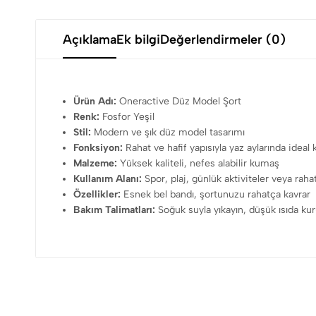
Açıklama
Ek bilgi
Değerlendirmeler (0)
Ürün Adı:
Oneractive Düz Model Şort
Renk:
Fosfor Yeşil
Stil:
Modern ve şık düz model tasarımı
Fonksiyon:
Rahat ve hafif yapısıyla yaz aylarında ideal 
Malzeme:
Yüksek kaliteli, nefes alabilir kumaş
Kullanım Alanı:
Spor, plaj, günlük aktiviteler veya ra
Özellikler:
Esnek bel bandı, şortunuzu rahatça kavrar
Bakım Talimatları:
Soğuk suyla yıkayın, düşük ısıda ku