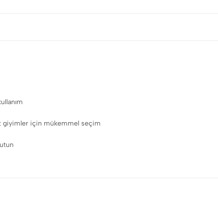
kullanım
hat giyimler için mükemmel seçim
rutun