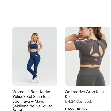
Women’s Best Kadın
Oneractive Crop Kısa
Yüksek Bel Seamless
Kol
Spor Taytı – Mavi,
₺
4,24
Cashback
Şekillendirici ve Squat
₺
599,00
+KDV
Proof