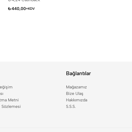
₺
440,00
+KDV
Bağlantılar
Değişim
Mağazamız
sı
Bize Ulaş
tma Metni
Hakkımızda
ş Sözlemesi
S.S.S.