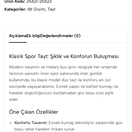
Ürün Kodu:
25621-25623
Kategoriler:
Alt Giyim
,
Tayt
Açıklama
Ek bilgi
Değerlendirmeler (0)
Klasik Spor Tayt: Şıklık ve Konforun Buluşması
Modern tasarımı ve melanj buz grisi rengiyle her ortamda
tarzınızı yansıtın. İster spor salonunda ister günlük
kullanımda, bu klasik model düz tayt ile konforu en üst
seviyede yaşayacaksınız. Esnek yapısı ve kaliteli kumaşı ile
hareket özgürlüğünüzü kısıtlamadan gün boyu size eşlik
eder.
Öne Çıkan Özellikler
Konforlu Tasarım:
Esnek kumaş teknolojisi sayesinde gün
boyu rahat hareket imkanı sunar.