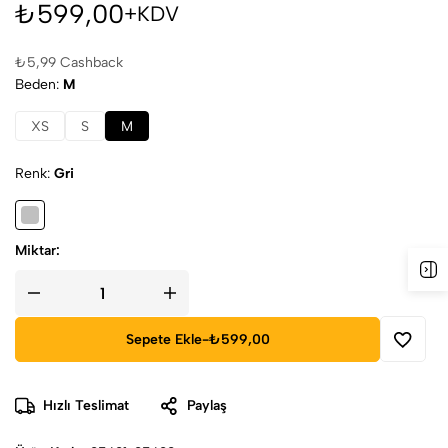
₺
599,00
+KDV
₺
5,99
Cashback
Beden
M
XS
S
M
Renk
Gri
Miktar:
Sepete Ekle
-
₺599,00
Hızlı Teslimat
Paylaş