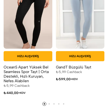
HIZLI ALIŞVERIŞ
HIZLI ALIŞVERIŞ
OceanS Apart Yüksek Bel
GandT Büzgülü Tayt
Seamless Spor Tayt | Orta
₺
5,99
Cashback
Destekli, Hızlı Kuruyan,
₺
599,00
+KDV
Nefes Alabilen
₺
5,99
Cashback
₺
440,00
+KDV