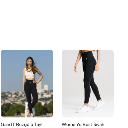
GandT Büzgülü Tayt
Women’s Best Siyah
Wo