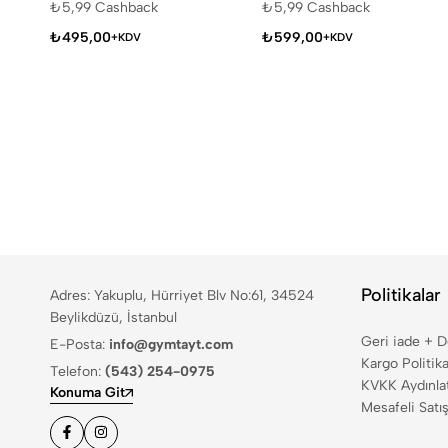
₺
5,99
Cashback
₺
5,99
Cashback
₺
495,00
₺
599,00
+KDV
+KDV
Politikalar
Adres: Yakuplu, Hürriyet Blv No:61, 34524
Beylikdüzü, İstanbul
Geri iade + 
E-Posta:
info@gymtayt.com
Kargo Politika
Telefon:
(543) 254-0975
KVKK Aydınla
Konuma Git
Mesafeli Satı