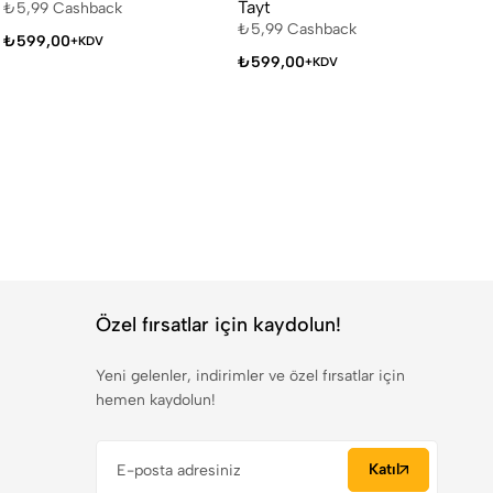
Tayt
₺
5,99
Cashback
₺
5
₺
5,99
Cashback
₺
599,00
₺
+KDV
₺
599,00
+KDV
Özel fırsatlar için kaydolun!
Yeni gelenler, indirimler ve özel fırsatlar için
hemen kaydolun!
Katıl