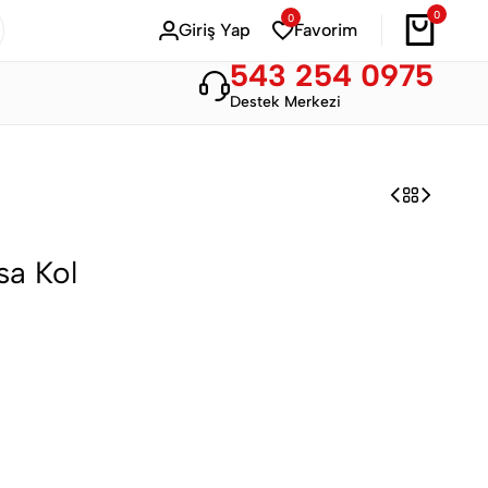
0
0
Bahar Modası
Hemen Alışveriş Yap
Giriş Yap
Favorim
543 254 0975
Destek Merkezi
sa Kol