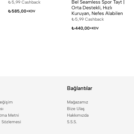
Bel Seamless Spor Tayt |
₺
5,99
Cashback
Orta Destekli, Hızlı
₺
585,00
+KDV
Kuruyan, Nefes Alabilen
₺
5,99
Cashback
₺
440,00
+KDV
Bağlantılar
Değişim
Mağazamız
sı
Bize Ulaş
tma Metni
Hakkımızda
ş Sözlemesi
S.S.S.