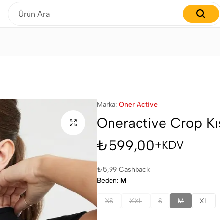
Gardırobunuzu yenilemenin tam zamanı!
Marka:
Oner Active
Oneractive Crop Kı
₺
599,00
+KDV
₺
5,99
Cashback
Beden
M
XS
XXL
S
M
XL