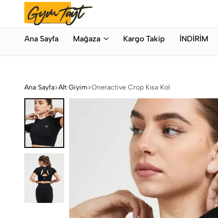
Bahar Modası
Hemen Alışveriş Yap
Gymtayt
İhracat
Ana Sayfa
Mağaza
Kargo Takip
İNDİRİM
Fazlası
Orijinal
Spor
Giyim
Ana Sayfa
Alt Giyim
Oneractive Crop Kısa Kol