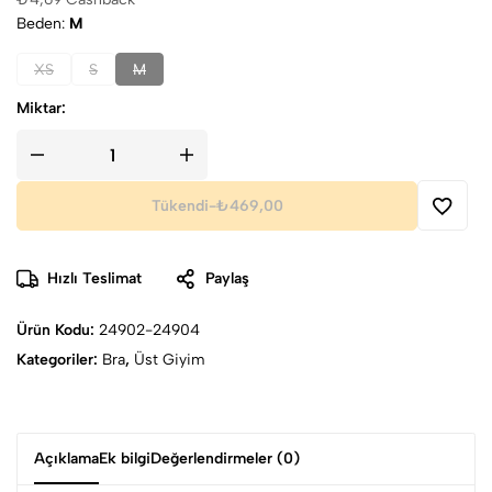
Beden
M
XS
S
M
Miktar:
Tükendi
-
₺469,00
Hızlı Teslimat
Paylaş
Ürün Kodu:
24902-24904
Kategoriler:
Bra
,
Üst Giyim
Açıklama
Ek bilgi
Değerlendirmeler (0)