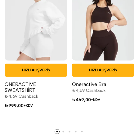
HIZLI ALIŞVERIŞ
HIZLI ALIŞVERIŞ
ONERACTİVE
Oneractive Bra
SWEATSHİRT
₺
4,69
Cashback
₺
4,69
Cashback
₺
469,00
+KDV
₺
999,00
+KDV