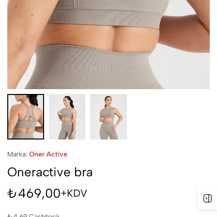
Marka:
Oner Active
Oneractive bra
₺
469,00
+KDV
₺
4,69
Cashback