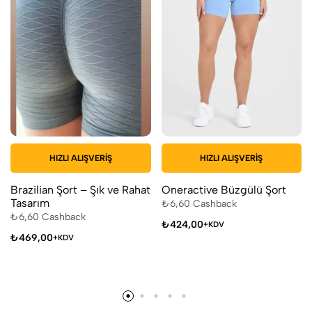
HIZLI ALIŞVERIŞ
HIZLI ALIŞVERIŞ
Brazilian Şort – Şık ve Rahat
Oneractive Büzgülü Şort
Tasarım
₺
6,60
Cashback
₺
6,60
Cashback
₺
424,00
+KDV
₺
469,00
+KDV