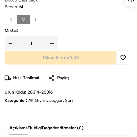
₺
6,60
Cashback
Beden
M
S
M
L
Miktar:
Tükendi
-
₺660,00
Hızlı Teslimat
Paylaş
Ürün Kodu:
28314-28316
Kategoriler:
Alt Giyim
,
Jogger
,
Şort
Açıklama
Ek bilgi
Değerlendirmeler (0)