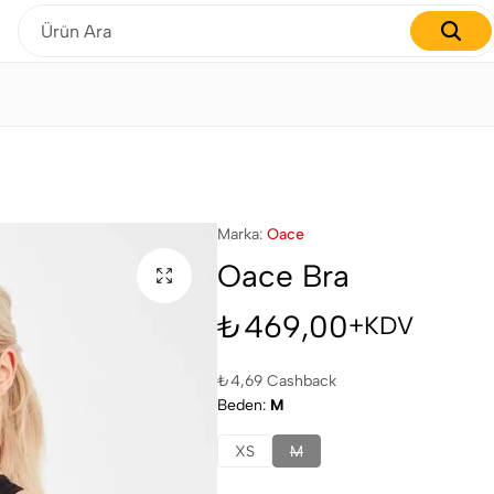
Gardırobunuzu yenilemenin tam zamanı!
Marka:
Oace
Oace Bra
₺
469,00
+KDV
₺
4,69
Cashback
Beden
M
XS
M