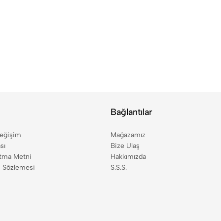
Bağlantılar
Değişim
Mağazamız
sı
Bize Ulaş
tma Metni
Hakkımızda
ş Sözlemesi
S.S.S.