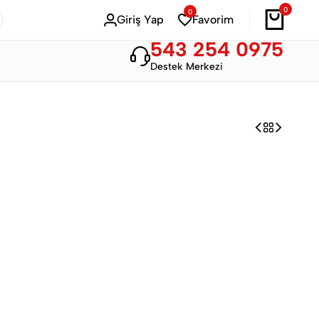
0
0
Bahar Modası
Hemen Alışveriş Yap
Giriş Yap
Favorim
543 254 0975
Destek Merkezi