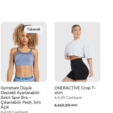
Tükendi
Gymshark Düşük
ONERACTİVE Crop T-
On
Destekli Ayarlanabilir
shirt
₺
4
Askılı Spor Bra –
₺
4,69
Cashback
₺
4
Çıkarılabilir Pedli, Sırtı
₺
660,00
+KDV
Açık
₺
4,69
Cashback