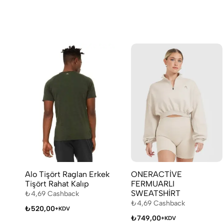
Alo Tişört Raglan Erkek
ONERACTİVE
Tişört Rahat Kalıp
FERMUARLI
SWEATSHİRT
₺
4,69
Cashback
₺
4,69
Cashback
₺
520,00
+KDV
₺
749,00
+KDV