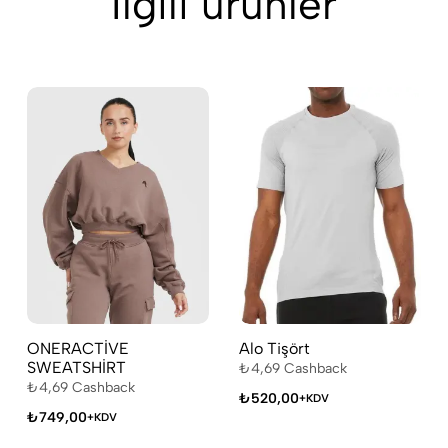
İlgili ürünler
ONERACTİVE
Alo Tişört
SWEATSHİRT
₺
4,69
Cashback
₺
4,69
Cashback
₺
520,00
+KDV
₺
749,00
+KDV