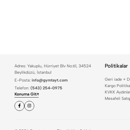
Politikalar
Adres: Yakuplu, Hürriyet Blv No:61, 34524
Beylikdüzü, İstanbul
Geri iade + 
E-Posta:
info@gymtayt.com
Kargo Politika
Telefon:
(543) 254-0975
KVKK Aydınla
Konuma Git
Mesafeli Satı