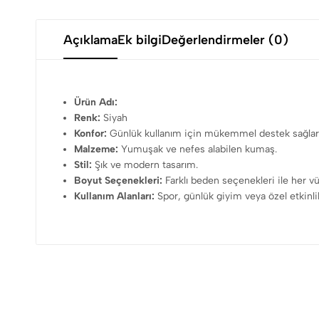
Açıklama
Ek bilgi
Değerlendirmeler (0)
Ürün Adı:
Renk:
Siyah
Konfor:
Günlük kullanım için mükemmel destek sağlar
Malzeme:
Yumuşak ve nefes alabilen kumaş.
Stil:
Şık ve modern tasarım.
Boyut Seçenekleri:
Farklı beden seçenekleri ile her v
Kullanım Alanları:
Spor, günlük giyim veya özel etkinlikl