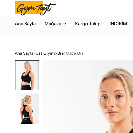
Bahar Modası
Hemen Alışveriş Yap
Gymtayt
İhracat
Ana Sayfa
Mağaza
Kargo Takip
İNDİRİM
Fazlası
Orijinal
Spor
Giyim
Ana Sayfa
Üst Giyim
Bra
Oace Bra