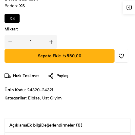
Beden
XS
XS
Miktar:
Sepete Ekle
-
₺550,00
Hızlı Teslimat
Paylaş
Ürün Kodu:
24320-24321
Kategoriler:
Elbise
,
Üst Giyim
Açıklama
Ek bilgi
Değerlendirmeler (0)