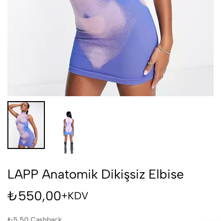
LAPP Anatomik Dikişsiz Elbise
₺
550,00
+KDV
₺
5,50
Cashback