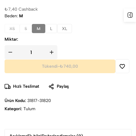
₺
7,40
Cashback
Beden
M
XS
S
M
L
XL
Miktar:
Tükendi
-
₺740,00
Hızlı Teslimat
Paylaş
Ürün Kodu:
31817-31820
Kategori:
Tulum