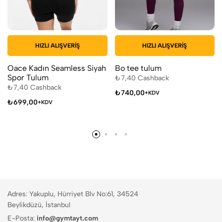
HIZLI ALIŞVERIŞ
HIZLI ALIŞVERIŞ
Oace Kadın Seamless Siyah
Bo tee tulum
Spor Tulum
₺
7,40
Cashback
₺
7,40
Cashback
₺
740,00
+KDV
₺
699,00
+KDV
Adres: Yakuplu, Hürriyet Blv No:61, 34524
Beylikdüzü, İstanbul
E-Posta:
info@gymtayt.com