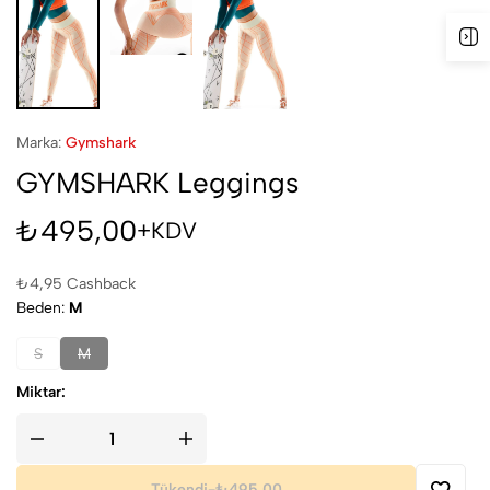
Marka:
Gymshark
GYMSHARK Leggings
₺
495,00
+KDV
₺
4,95
Cashback
Beden
M
S
M
Miktar:
Tükendi
-
₺495,00