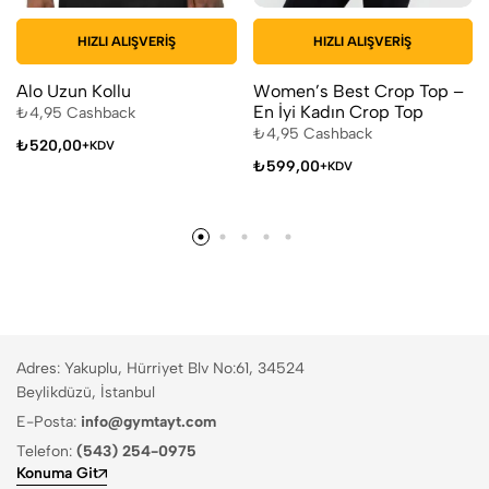
HIZLI ALIŞVERIŞ
HIZLI ALIŞVERIŞ
Alo Uzun Kollu
Women’s Best Crop Top –
En İyi Kadın Crop Top
₺
4,95
Cashback
₺
4,95
Cashback
₺
520,00
+KDV
₺
599,00
+KDV
Adres: Yakuplu, Hürriyet Blv No:61, 34524
Beylikdüzü, İstanbul
E-Posta:
info@gymtayt.com
Telefon:
(543) 254-0975
Konuma Git