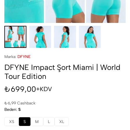
Marka:
DFYNE
DFYNE Impact Şort Miami | World
Tour Edition
₺
699,00
+KDV
₺
6,99
Cashback
Beden
S
XS
S
M
L
XL