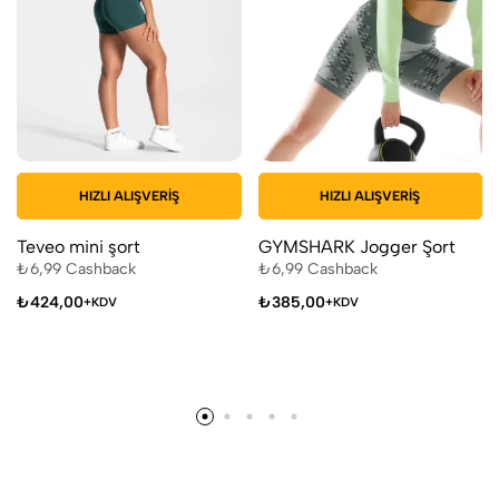
HIZLI ALIŞVERIŞ
HIZLI ALIŞVERIŞ
Teveo mini şort
GYMSHARK Jogger Şort
₺
6,99
Cashback
₺
6,99
Cashback
₺
424,00
₺
385,00
+KDV
+KDV