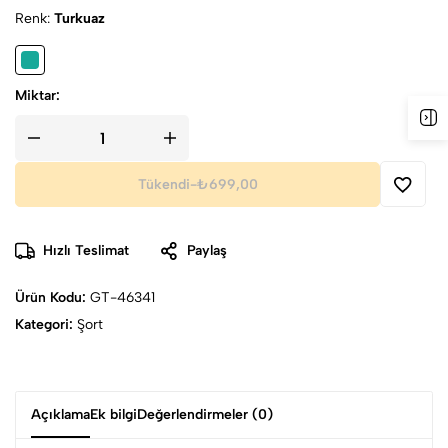
Renk
Turkuaz
Miktar:
Tükendi
-
₺699,00
Hızlı Teslimat
Paylaş
Ürün Kodu:
GT-46341
Kategori:
Şort
Açıklama
Ek bilgi
Değerlendirmeler (0)