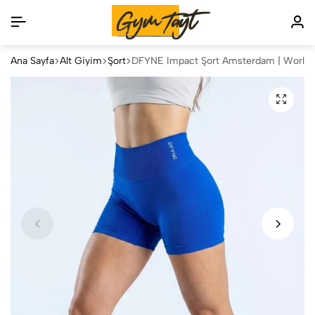
Ana Sayfa
Alt Giyim
Şort
DFYNE Impact Şort Amsterdam | World T