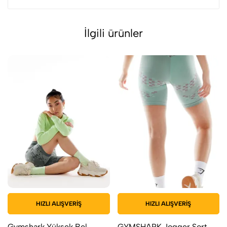
İlgili ürünler
HIZLI ALIŞVERIŞ
HIZLI ALIŞVERIŞ
Gymshark Yüksek Bel
GYMSHARK Jogger Şort