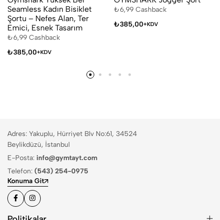
Seamless Kadın Bisiklet
₺
6,99
Cashback
Şortu – Nefes Alan, Ter
₺
385,00
+KDV
Emici, Esnek Tasarım
₺
6,99
Cashback
₺
385,00
+KDV
Adres: Yakuplu, Hürriyet Blv No:61, 34524
Beylikdüzü, İstanbul
E-Posta:
info@gymtayt.com
Telefon:
(543) 254-0975
Konuma Git
Politikalar