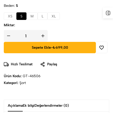
Beden
S
XS
S
M
L
XL
Miktar:
Sepete Ekle
-
₺699,00
Hızlı Teslimat
Paylaş
Ürün Kodu:
GT-46506
Kategori:
Şort
Açıklama
Ek bilgi
Değerlendirmeler (0)