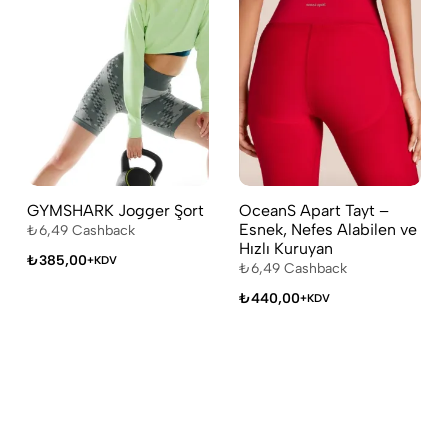
GYMSHARK Jogger Şort
OceanS Apart Tayt –
Esnek, Nefes Alabilen ve
₺
6,49
Cashback
Hızlı Kuruyan
₺
385,00
+KDV
₺
6,49
Cashback
₺
440,00
+KDV