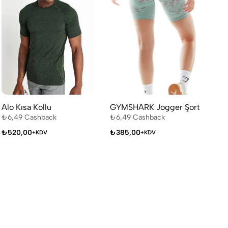
Alo Kısa Kollu
GYMSHARK Jogger Şort
Br
Ra
₺
6,49
Cashback
₺
6,49
Cashback
₺
6
₺
520,00
₺
385,00
+KDV
+KDV
₺