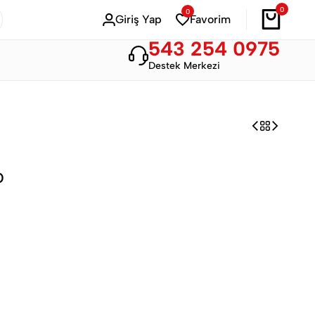
0
0
Bahar Modası
Hemen Alışveriş Yap
Giriş Yap
Favorim
543 254 0975
Destek Merkezi
p