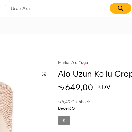
Gardırobunuzu yenilemenin tam zamanı!
Marka:
Alo Yoga
Alo Uzun Kollu Cro
₺
649,00
+KDV
₺
6,49
Cashback
Beden
S
S