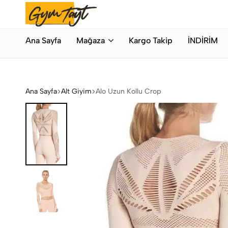
Bahar Modası
Hemen Alışveriş Yap
Gymtayt
İhracat
Ana Sayfa
Mağaza
Kargo Takip
İNDİRİM
Fazlası
Orijinal
Spor
Giyim
Ana Sayfa
Alt Giyim
Alo Uzun Kollu Crop