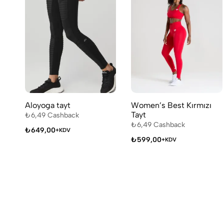
Aloyoga tayt
Women’s Best Kırmızı
Tayt
₺
6,49
Cashback
₺
6,49
Cashback
₺
649,00
+KDV
₺
599,00
+KDV