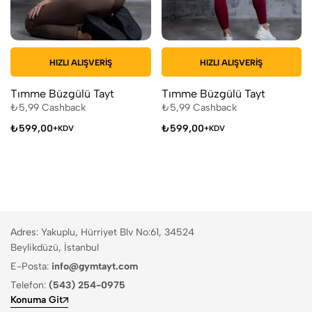
HIZLI ALIŞVERIŞ
HIZLI ALIŞVERIŞ
Tımme Büzgülü Tayt
Tımme Büzgülü Tayt
₺
5,99
Cashback
₺
5,99
Cashback
₺
599,00
₺
599,00
+KDV
+KDV
Adres: Yakuplu, Hürriyet Blv No:61, 34524
Beylikdüzü, İstanbul
E-Posta:
info@gymtayt.com
Telefon:
(543) 254-0975
Konuma Git