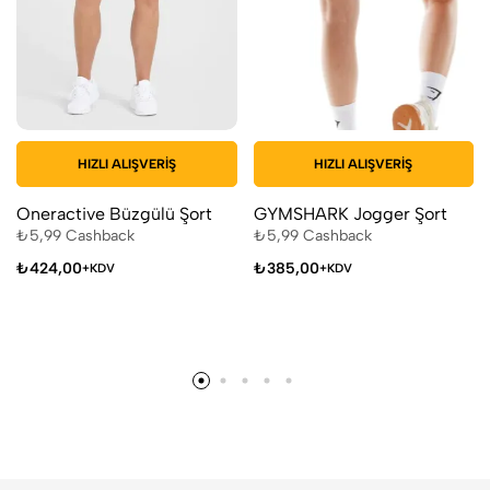
HIZLI ALIŞVERIŞ
HIZLI ALIŞVERIŞ
Oneractive Büzgülü Şort
GYMSHARK Jogger Şort
₺
5,99
Cashback
₺
5,99
Cashback
₺
424,00
₺
385,00
+KDV
+KDV