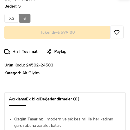
Beden
S
XS
S
Tükendi
-
₺599,00
Hızlı Teslimat
Paylaş
Ürün Kodu:
24502-24503
Kategori:
Alt Giyim
Açıklama
Ek bilgi
Değerlendirmeler (0)
Özgün Tasarım:
, modern ve şık kesimi ile her kadının
gardırobuna zarafet katar.