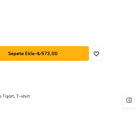
Sepete Ekle
-
₺573,00
 Tişört
,
T-shirt
K