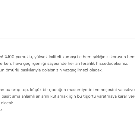
n! %100 pamuklu, yüksek kaliteli kumaşı ile hem şıklığınızı koruyun hem d
rken, hava geçirgenliği sayesinde her an ferahlık hissedeceksiniz.
zun ömürlü baskılarıyla dolabınızın vazgeçilmezi olacak.
an bu crop top, küçük bir çocuğun masumiyetini ve neşesini yansıtıyo
 basit ama anlamlı anlarını kutlamak için bu tişörtü yaratmaya karar ve
 olacak.
z.