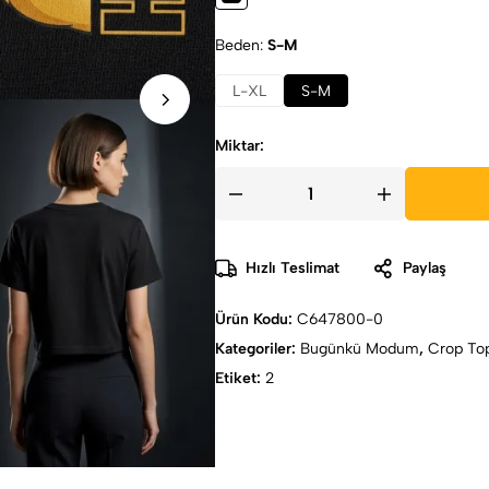
Beden
S-M
L-XL
S-M
Miktar:
Hızlı Teslimat
Paylaş
Ürün Kodu:
C647800-0
Kategoriler:
Bugünkü Modum
,
Crop Top
Etiket:
2