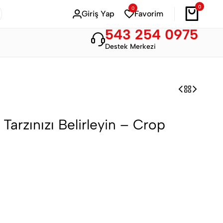
0
0
Bahar Modası
Hemen Alışveriş Yap
Giriş Yap
Favorim
543 254 0975
Destek Merkezi
Tarzınızı Belirleyin – Crop