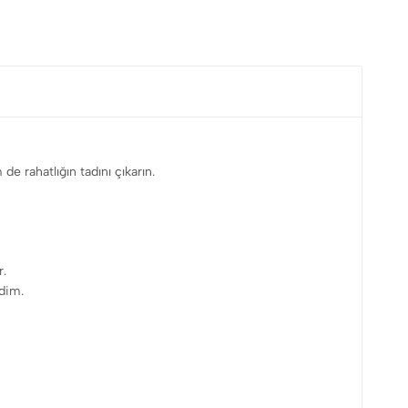
e rahatlığın tadını çıkarın.
r.
rdim.