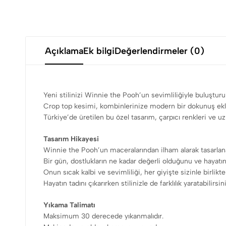
Açıklama
Ek bilgi
Değerlendirmeler (0)
Yeni stilinizi Winnie the Pooh’un sevimliliğiyle buluşturu
Crop top kesimi, kombinlerinize modern bir dokunuş ekle
Türkiye’de üretilen bu özel tasarım, çarpıcı renkleri ve u
Tasarım Hikayesi
Winnie the Pooh’un maceralarından ilham alarak tasarlan
Bir gün, dostlukların ne kadar değerli olduğunu ve hayatın
Onun sıcak kalbi ve sevimliliği, her giyişte sizinle birlikte
Hayatın tadını çıkarırken stilinizle de farklılık yaratabilirsini
Yıkama Talimatı
Maksimum 30 derecede yıkanmalıdır.