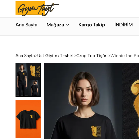
Bahar Modası
Hemen Alışveriş Yap
Gymtayt
İhracat
Ana Sayfa
Mağaza
Kargo Takip
İNDİRİM
Fazlası
Orijinal
Spor
Giyim
Ana Sayfa
Üst Giyim
T-shirt
Crop Top Tişört
Winnie the Poo