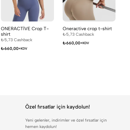
ONERACTİVE Crop T-
Oneractive crop t-shirt
On
shirt
₺
5,73
Cashback
₺
5
₺
5,73
Cashback
₺
660,00
₺
+KDV
₺
660,00
+KDV
Özel fırsatlar için kaydolun!
Yeni gelenler, indirimler ve özel fırsatlar için
hemen kaydolun!