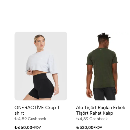
ONERACTİVE Crop T-
Alo Tişört Raglan Erkek
shirt
Tişört Rahat Kalıp
₺
4,89
Cashback
₺
4,89
Cashback
₺
660,00
₺
520,00
+KDV
+KDV