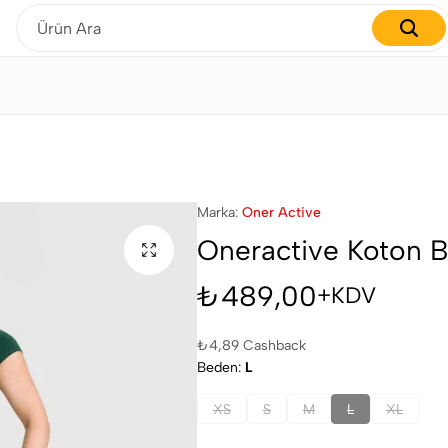
Gardırobunuzu yenilemenin tam zamanı!
Marka:
Oner Active
Oneractive Koton B
₺
489,00
+KDV
₺
4,89
Cashback
Beden
L
XS
S
M
L
XL