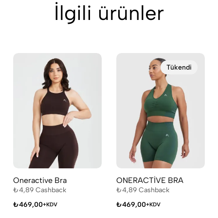
İlgili ürünler
Tükendi
Oneractive Bra
ONERACTİVE BRA
₺
4,89
Cashback
₺
4,89
Cashback
₺
469,00
₺
469,00
+KDV
+KDV