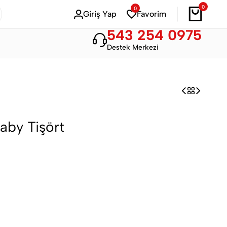
0
0
Bahar Modası
Hemen Alışveriş Yap
Giriş Yap
Favorim
543 254 0975
Destek Merkezi
aby Tişört