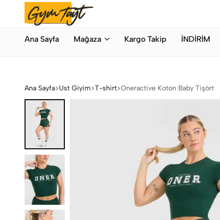
Bahar Modası
Hemen Alışveriş Yap
Gymtayt
İhracat
Ana Sayfa
Mağaza
Kargo Takip
İNDİRİM
Fazlası
Orijinal
Spor
Giyim
Ana Sayfa
Üst Giyim
T-shirt
Oneractive Koton Baby Tişört