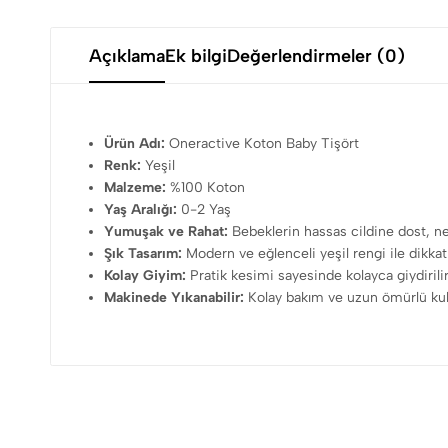
Açıklama
Ek bilgi
Değerlendirmeler (0)
Ürün Adı:
Oneractive Koton Baby Tişört
Renk:
Yeşil
Malzeme:
%100 Koton
Yaş Aralığı:
0-2 Yaş
Yumuşak ve Rahat:
Bebeklerin hassas cildine dost, n
Şık Tasarım:
Modern ve eğlenceli yeşil rengi ile dikka
Kolay Giyim:
Pratik kesimi sayesinde kolayca giydirilir 
Makinede Yıkanabilir:
Kolay bakım ve uzun ömürlü kul