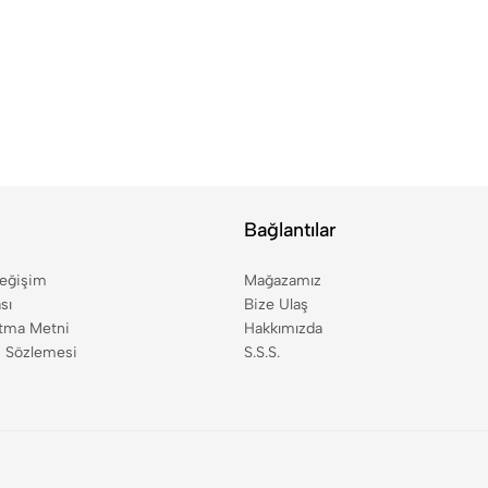
Bağlantılar
Değişim
Mağazamız
sı
Bize Ulaş
tma Metni
Hakkımızda
ş Sözlemesi
S.S.S.