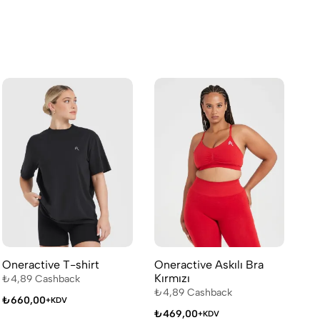
Oneractive T-shirt
Oneractive Askılı Bra
Gy
Kırmızı
₺
4,89
Cashback
₺
4
₺
4,89
Cashback
₺
660,00
₺
3
+KDV
₺
469,00
+KDV