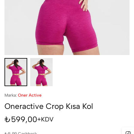
Marka:
Oner Active
Oneractive Crop Kısa Kol
₺
599,00
+KDV
₺
5,99
Cashback