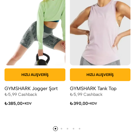
HIZLI ALIŞVERIŞ
HIZLI ALIŞVERIŞ
GYMSHARK Jogger Şort
GYMSHARK Tank Top
₺
5,99
Cashback
₺
5,99
Cashback
₺
385,00
₺
390,00
+KDV
+KDV