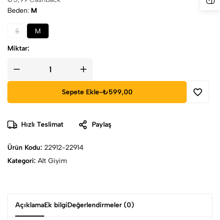
Beden
M
S
M
Miktar:
Sepete Ekle
-
₺599,00
Hızlı Teslimat
Paylaş
Ürün Kodu:
22912-22914
Kategori:
Alt Giyim
Açıklama
Ek bilgi
Değerlendirmeler (0)