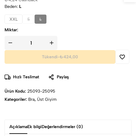
Beden
L
XXL
S
L
Miktar:
Tükendi
-
₺424,00
Hızlı Teslimat
Paylaş
Ürün Kodu:
25093-25095
Kategoriler:
Bra
,
Üst Giyim
Açıklama
Ek bilgi
Değerlendirmeler (0)