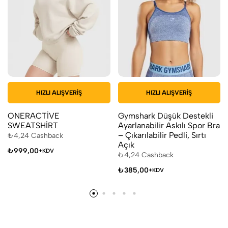
HIZLI ALIŞVERIŞ
HIZLI ALIŞVERIŞ
ONERACTİVE
Gymshark Düşük Destekli
SWEATSHİRT
Ayarlanabilir Askılı Spor Bra
– Çıkarılabilir Pedli, Sırtı
₺
4,24
Cashback
Açık
₺
999,00
+KDV
₺
4,24
Cashback
₺
385,00
+KDV