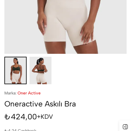
Marka:
Oner Active
Oneractive Askılı Bra
₺
424,00
+KDV
₺
4,24
Cashback