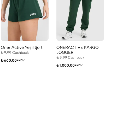
Oner Active Yeşil Şort
ONERACTİVE KARGO
On
JOGGER
₺
9,99
Cashback
₺
9
₺
9,99
Cashback
₺
660,00
₺
1
+KDV
₺
1.000,00
+KDV