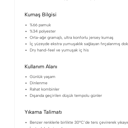
Kumaş Bilgisi
%66 pamuk
%34 polyester
Orta-ağır gramajlı, ultra konforlu jersey kumaş
İç yüzeyde ekstra yumuşaklık sağlayan fırçalanmış do
Dry hand-feel ve yumuşak iç his
Kullanım Alanı
Günlük yaşam
Dinlenme
Rahat kombinler
Dışarıda geçirilen düşük tempolu günler
Yıkama Talimatı
Benzer renklerle birlikte 30°C’de ters çevirerek yıkayın