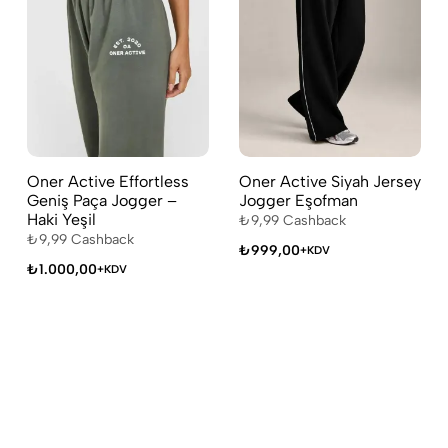
Oner Active Effortless
Oner Active Siyah Jersey
Geniş Paça Jogger –
Jogger Eşofman
Haki Yeşil
₺
9,99
Cashback
₺
9,99
Cashback
₺
999,00
+KDV
₺
1.000,00
+KDV