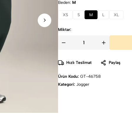
Beden
M
XS
S
M
L
XL
Miktar:
Hızlı Teslimat
Paylaş
Ürün Kodu:
GT-46758
Kategori:
Jogger