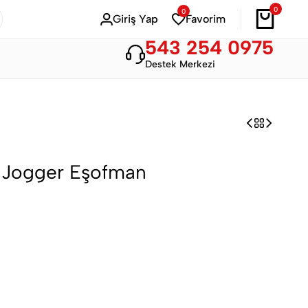
0
0
Bahar Modası
Hemen Alışveriş Yap
Giriş Yap
Favorim
543 254 0975
Destek Merkezi
y Jogger Eşofman