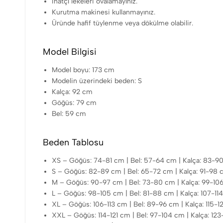
İnatçı lekeleri ovalamayınız.
Kurutma makinesi kullanmayınız.
Üründe hafif tüylenme veya dökülme olabilir.
Model Bilgisi
Model boyu: 173 cm
Modelin üzerindeki beden: S
Kalça: 92 cm
Göğüs: 79 cm
Bel: 59 cm
Beden Tablosu
XS – Göğüs: 74-81 cm | Bel: 57-64 cm | Kalça: 83-9
S – Göğüs: 82-89 cm | Bel: 65-72 cm | Kalça: 91-98
M – Göğüs: 90-97 cm | Bel: 73-80 cm | Kalça: 99-10
L – Göğüs: 98-105 cm | Bel: 81-88 cm | Kalça: 107-11
XL – Göğüs: 106-113 cm | Bel: 89-96 cm | Kalça: 115-
XXL – Göğüs: 114-121 cm | Bel: 97-104 cm | Kalça: 12