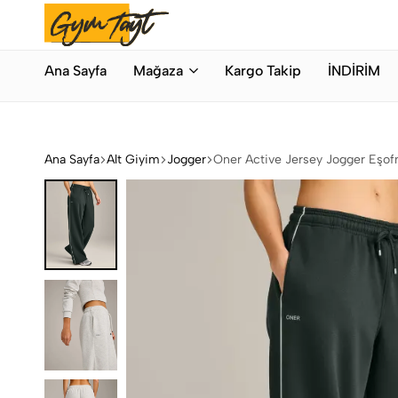
Bahar Modası
Hemen Alışveriş Yap
Gymtayt
İhracat
Ana Sayfa
Mağaza
Kargo Takip
İNDİRİM
Fazlası
Orijinal
Spor
Giyim
Ana Sayfa
Alt Giyim
Jogger
Oner Active Jersey Jogger Eşo