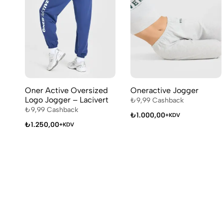
Oner Active Oversized
Oneractive Jogger
Logo Jogger – Lacivert
₺
9,99
Cashback
₺
9,99
Cashback
₺
1.000,00
+KDV
₺
1.250,00
+KDV