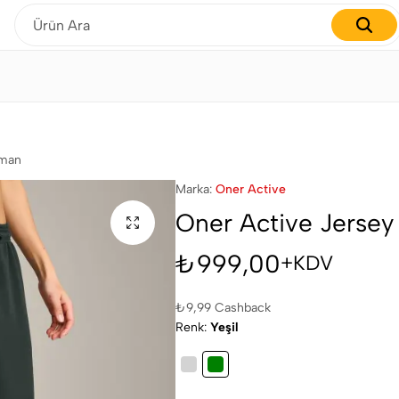
Gardırobunuzu yenilemenin tam zamanı!
fman
Marka:
Oner Active
Oner Active Jerse
₺
999,00
+KDV
₺
9,99
Cashback
Renk
Yeşil