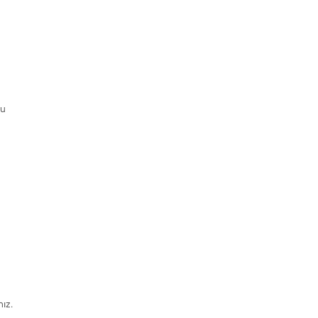
ku
ız.