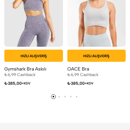
HIZLI ALIŞVERIŞ
HIZLI ALIŞVERIŞ
Gymshark Bra Askılı
OACE Bra
₺
6,99
Cashback
₺
6,99
Cashback
₺
385,00
₺
385,00
+KDV
+KDV