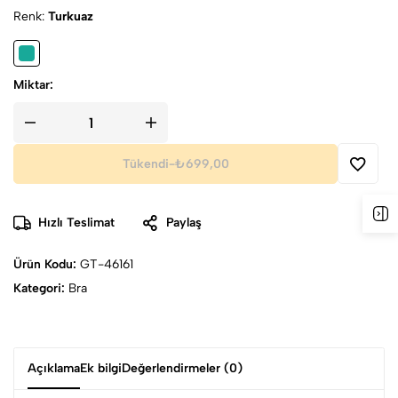
Renk
Turkuaz
Miktar:
Tükendi
-
₺699,00
Hızlı Teslimat
Paylaş
Ürün Kodu:
GT-46161
Kategori:
Bra
Açıklama
Ek bilgi
Değerlendirmeler (0)