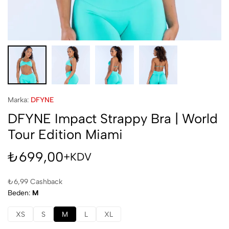
Marka:
DFYNE
DFYNE Impact Strappy Bra | World
Tour Edition Miami
₺
699,00
+KDV
₺
6,99
Cashback
Beden
M
XS
S
M
L
XL