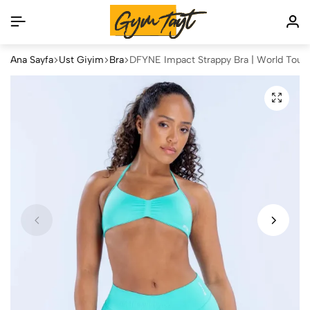
Ana Sayfa
Üst Giyim
Bra
DFYNE Impact Strappy Bra | World Tour 