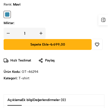
Renk
Mavi
Miktar:
Sepete Ekle
-
₺699,00
Hızlı Teslimat
Paylaş
Ürün Kodu:
GT-46294
Kategori:
T-shirt
Açıklama
Ek bilgi
Değerlendirmeler (0)