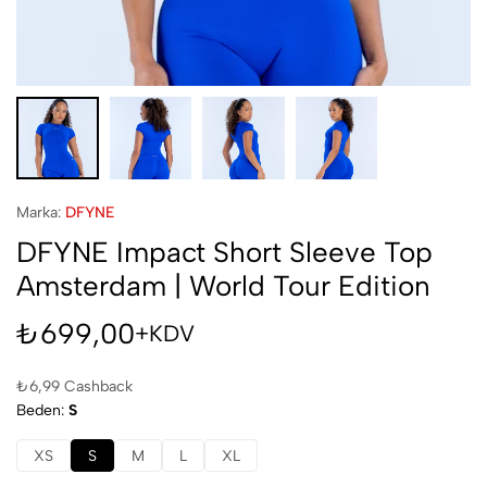
Marka:
DFYNE
DFYNE Impact Short Sleeve Top
Amsterdam | World Tour Edition
₺
699,00
+KDV
₺
6,99
Cashback
Beden
S
XS
S
M
L
XL