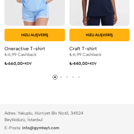
HIZLI ALIŞVERIŞ
HIZLI ALIŞVERIŞ
Oneractive T-shirt
Craft T-shirt
₺
6,99
Cashback
₺
6,99
Cashback
₺
660,00
₺
440,00
+KDV
+KDV
Adres: Yakuplu, Hürriyet Blv No:61, 34524
Beylikdüzü, İstanbul
E-Posta:
info@gymtayt.com