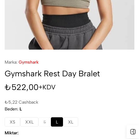
Marka:
Gymshark
Gymshark Rest Day Bralet
₺
522,00
+KDV
₺
5,22
Cashback
Beden
L
XS
XXL
S
L
XL
Miktar: