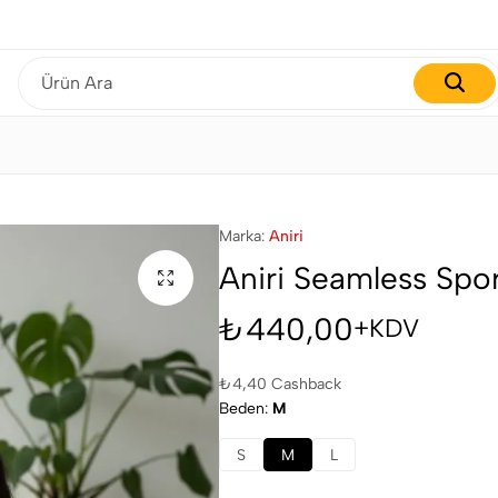
Gardırobunuzu yenilemenin tam zamanı!
Marka:
Aniri
Aniri Seamless Spor
₺
440,00
+KDV
₺
4,40
Cashback
Beden
M
S
M
L