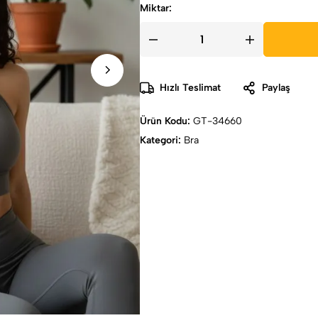
Miktar:
Hızlı Teslimat
Paylaş
Ürün Kodu:
GT-34660
Kategori:
Bra