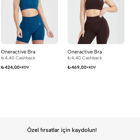
Oneractive Bra
Oneractive Bra
On
₺
4,40
Cashback
₺
4,40
Cashback
₺
4
₺
424,00
₺
469,00
₺
+KDV
+KDV
Özel fırsatlar için kaydolun!