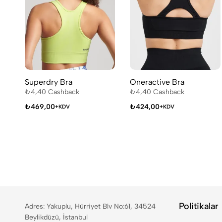
Superdry Bra
Oneractive Bra
₺
4,40
Cashback
₺
4,40
Cashback
₺
469,00
₺
424,00
+KDV
+KDV
Politikalar
Adres: Yakuplu, Hürriyet Blv No:61, 34524
Beylikdüzü, İstanbul