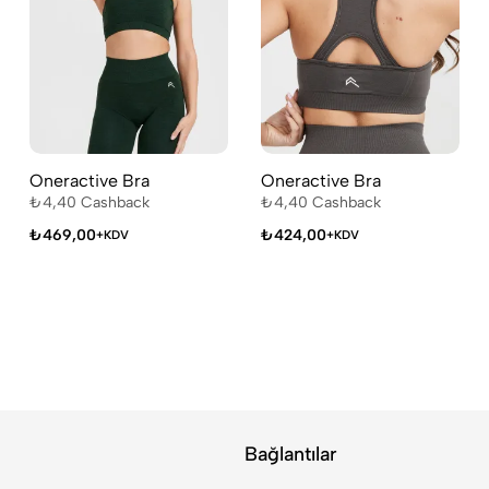
Oneractive Bra
Oneractive Bra
₺
4,40
Cashback
₺
4,40
Cashback
₺
469,00
₺
424,00
+KDV
+KDV
Bağlantılar