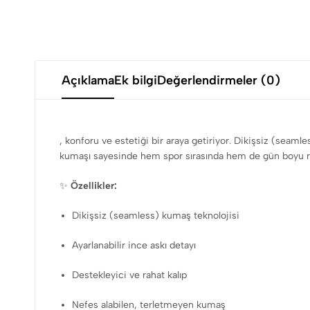
Açıklama
Ek bilgi
Değerlendirmeler (0)
, konforu ve estetiği bir araya getiriyor. Dikişsiz (seaml
kumaşı sayesinde hem spor sırasında hem de gün boyu rah
✨
Özellikler:
Dikişsiz (seamless) kumaş teknolojisi
Ayarlanabilir ince askı detayı
Destekleyici ve rahat kalıp
Nefes alabilen, terletmeyen kumaş