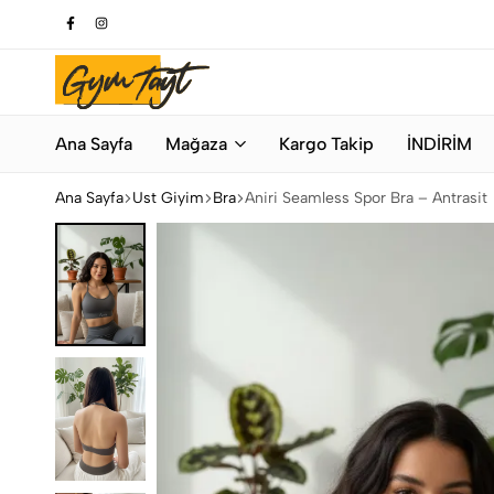
Bahar Modası
Hemen Alışveriş Yap
Gymtayt
İhracat
Ana Sayfa
Mağaza
Kargo Takip
İNDİRİM
Fazlası
Orijinal
Spor
Ana Sayfa
Üst Giyim
Bra
Aniri Seamless Spor Bra – Antrasit
Giyim