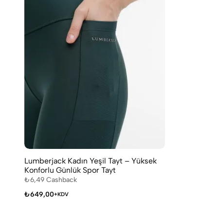
Lumberjack Kadın Yeşil Tayt – Yüksek
Konforlu Günlük Spor Tayt
₺
6,49
Cashback
₺
649,00
+KDV