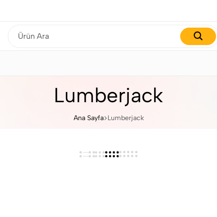
Gardırobunuzu yenilemenin tam zamanı!
Lumberjack
Ana Sayfa
Lumberjack