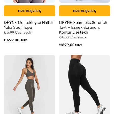
HIZLI ALIŞVERIŞ
HIZLI ALIŞVERIŞ
DFYNE Destekleyici Halter
DFYNE Seamless Scrunch
Yaka Spor Topu
Tayt – Esnek Scrunch,
Kontur Destekli
₺
6,99
Cashback
₺
8,99
Cashback
₺
699,00
+KDV
₺
899,00
+KDV