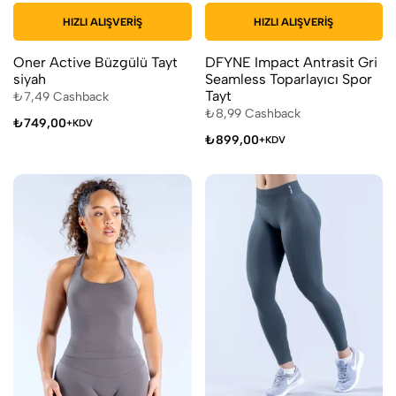
HIZLI ALIŞVERIŞ
HIZLI ALIŞVERIŞ
Oner Active Büzgülü Tayt
DFYNE Impact Antrasit Gri
siyah
Seamless Toparlayıcı Spor
Tayt
₺
7,49
Cashback
₺
8,99
Cashback
₺
749,00
+KDV
₺
899,00
+KDV