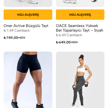
HIZLI ALIŞVERIŞ
HIZLI ALIŞVERIŞ
Oner Active Büzgülü Tayt
OACE Seamless Yüksek
Bel Toparlayıcı Tayt – Siyah
₺
7,49
Cashback
₺
6,49
Cashback
₺
749,00
+KDV
₺
649,00
+KDV