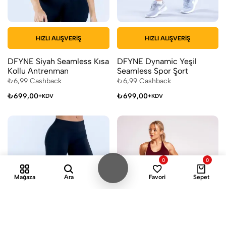
HIZLI ALIŞVERIŞ
HIZLI ALIŞVERIŞ
DFYNE Siyah Seamless Kısa
DFYNE Dynamic Yeşil
Kollu Antrenman
Seamless Spor Şort
₺
6,99
Cashback
₺
6,99
Cashback
₺
699,00
₺
699,00
+KDV
+KDV
0
0
Mağaza
Ara
Favori
Sepet