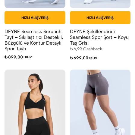
HIZLI ALIŞVERIŞ
HIZLI ALIŞVERIŞ
DFYNE Seamless Scrunch
DFYNE Şekillendirici
Tayt – Sıkılaştırıcı Destekli,
Seamless Spor Şort – Koyu
Büzgülü ve Kontur Detaylı
Taş Grisi
Spor Taytı
₺
6,99
Cashback
₺
899,00
+KDV
₺
699,00
+KDV