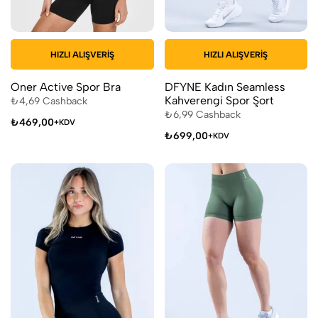
HIZLI ALIŞVERIŞ
HIZLI ALIŞVERIŞ
Oner Active Spor Bra
DFYNE Kadın Seamless
Kahverengi Spor Şort
₺
4,69
Cashback
₺
6,99
Cashback
₺
469,00
+KDV
₺
699,00
+KDV