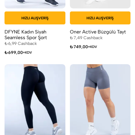
HIZLI ALIŞVERIŞ
HIZLI ALIŞVERIŞ
DFYNE Kadın Siyah
Oner Active Büzgülü Tayt
Seamless Spor Şort
₺
7,49
Cashback
₺
6,99
Cashback
₺
749,00
+KDV
₺
699,00
+KDV