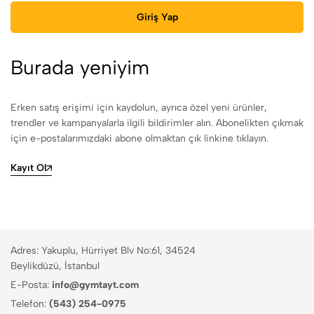
Giriş Yap
Burada yeniyim
Erken satış erişimi için kaydolun, ayrıca özel yeni ürünler,
trendler ve kampanyalarla ilgili bildirimler alın. Abonelikten çıkmak
için e-postalarımızdaki abone olmaktan çık linkine tıklayın.
Kayıt Ol
Adres: Yakuplu, Hürriyet Blv No:61, 34524
Beylikdüzü, İstanbul
E-Posta:
info@gymtayt.com
Telefon:
(543) 254-0975